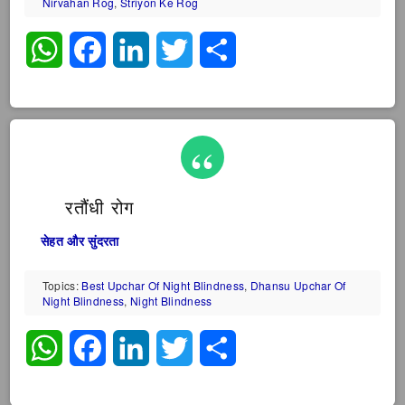
Nirvahan Rog
,
Striyon Ke Rog
WhatsApp
Facebook
LinkedIn
Twitter
Share
रतौंधी रोग
सेहत और सुंदरता
Topics:
Best Upchar Of Night Blindness
,
Dhansu Upchar Of
Night Blindness
,
Night Blindness
WhatsApp
Facebook
LinkedIn
Twitter
Share