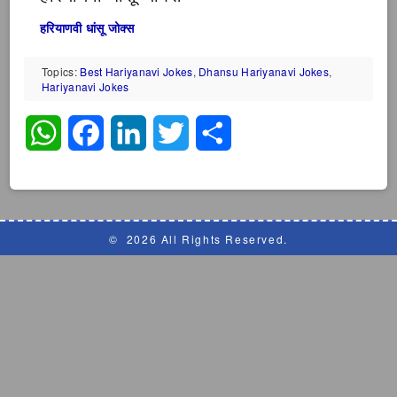
हरियाणवी धांसू जोक्स
Topics:
Best Hariyanavi Jokes
,
Dhansu Hariyanavi Jokes
,
Hariyanavi Jokes
WhatsApp
Facebook
LinkedIn
Twitter
Share
©
2026 All Rights Reserved.