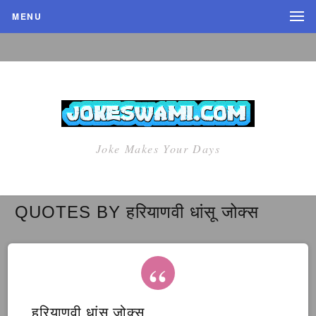
MENU
Joke Makes Your Days
QUOTES BY हरियाणवी धांसू जोक्स
हरियाणवी धांसू जोक्स