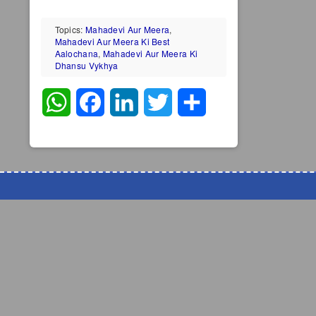
Topics:
Mahadevi Aur Meera
,
Mahadevi Aur Meera Ki Best
Aalochana
,
Mahadevi Aur Meera Ki
Dhansu Vykhya
WhatsApp
Facebook
LinkedIn
Twitter
Share