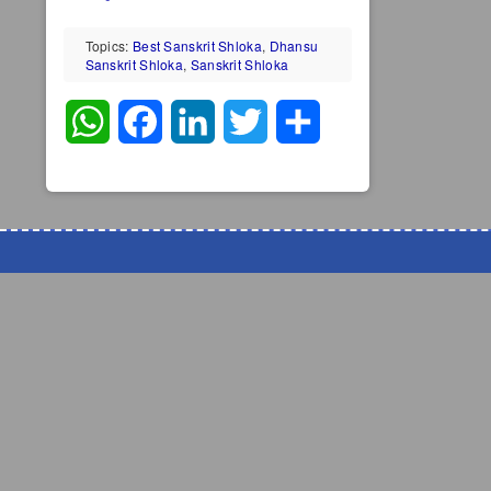
Topics:
Best Sanskrit Shloka
,
Dhansu
Sanskrit Shloka
,
Sanskrit Shloka
WhatsApp
Facebook
LinkedIn
Twitter
Share