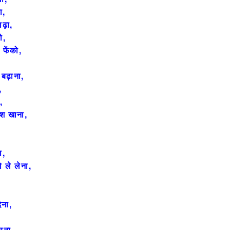
ा,
ाढ़ा,
ो,
 फेंको,
 बढ़ाना,
,
,
ाश खाना,
ा,
ो ले लेना,
ेना,
रना,