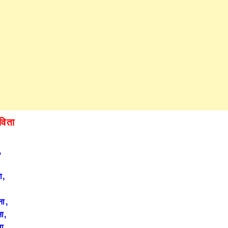
विता
,
ा,
ना,
ा,
ला,