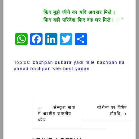
फिर मुझे जीने का यदि अवसर मिले।
फिर वही परिवेश फिर वह घर मिले।। “
WhatsApp
Facebook
LinkedIn
Twitter
Share
Topics:
bachpan dubara yadi mile
bachpan ka
aanad
bachpan kee best yaden
Post
←
संस्कृत भाषा
कोरोना पर विशेष
navigation
में भारतीय राष्ट्रीय
औषधि
→
ध्येय