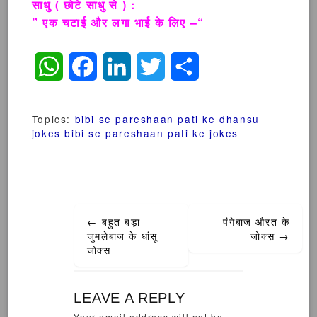
साधु ( छोटे साधु से ) :
” एक चटाई और लगा भाई के लिए –“
WhatsApp
Facebook
LinkedIn
Twitter
Share
Topics:
bibi se pareshaan pati ke dhansu
jokes
bibi se pareshaan pati ke jokes
Post
←
बहुत बड़ा
पंगेबाज औरत के
navigation
जुमलेबाज के धांसू
जोक्स
→
जोक्स
LEAVE A REPLY
Your email address will not be