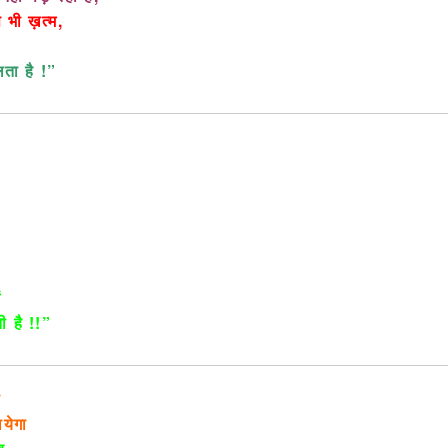
प भी ख़त्म,
लता है !”
ी
ें
ी है !!”
ी
येगा