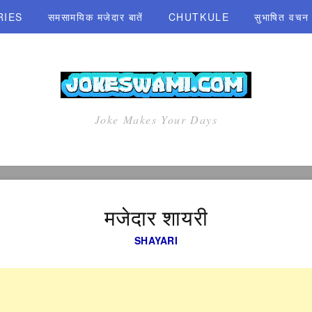
RIES
समसामयिक मजेदार बातें
CHUTKULE
सुभाषित वचन एव
Joke Makes Your Days
मजेदार शायरी
SHAYARI