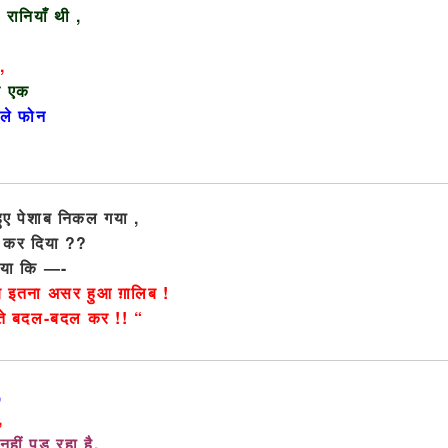
0
रानियाँ थी ,
त
,
े एक
ाले फोन
ुए पेशाब निकल गया ,
या कर दिया ??
नाया कि —-
ब इतना असर हुआ ग़ालिब !
स्ते बदल-बदल कर !! “
,
,
ीं पड़ रहा है,