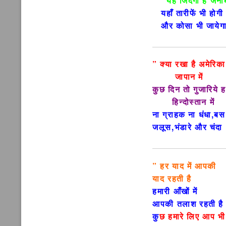
यह जिंदगी हैं जना
यहाँ तारीफें भी होग
और कोसा भी जायेग
” क्या रखा है अमेरि
जापान में
कुछ दिन तो गुजारिये ह
हिन्दोस्तान में
ना ग्राहक ना धंधा,ब
जलूस,भंडारे और चंदा
” हर याद में आपकी
याद रहती है
हमारी आँखों में
आपकी तलाश रहती ह
कु
छ हमारे लिए आप भ