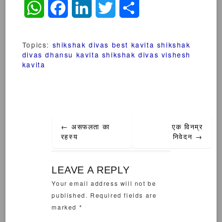
WhatsApp
Facebook
LinkedIn
Twitter
Share
Topics:
shikshak divas best kavita
shikshak
divas dhansu kavita
shikshak divas vishesh
kavita
Post
←
असफलता का
एक विनम्र
navigation
रहस्य
निवेदन
→
LEAVE A REPLY
Your email address will not be
published.
Required fields are
marked
*