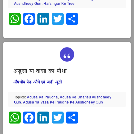
Aushdheey Gun
,
Harsingar Ke Tree
WhatsApp
Facebook
LinkedIn
Twitter
Share
अडूसा या वासा का पौधा
औषधीय पेड़ -पौधे एवं जड़ी -बूटी
Topics:
Adusa Ka Paudha
,
Adusa Ke Dhansu Aushdheey
Gun
,
Adusa Ya Vasa Ke Paudhe Ke Aushdheey Gun
WhatsApp
Facebook
LinkedIn
Twitter
Share