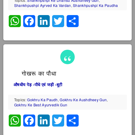
Topics:
Shankhpshpi Ke Dhansu Aushdheey Gun
,
Shankhpushpi Ayrved Ka Vardan
,
Shankhpushpi Ka Paudha
WhatsApp
Facebook
LinkedIn
Twitter
Share
गोखरू का पौधा
औषधीय पेड़ -पौधे एवं जड़ी -बूटी
Topics:
Gokhru Ka Paudh
,
Gokhru Ke Aushdheey Gun
,
Gokhru Ke Best Ayurvedik Gun
WhatsApp
Facebook
LinkedIn
Twitter
Share