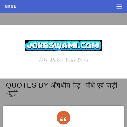
MENU
Joke Makes Your Days
QUOTES BY औषधीय पेड़ -पौधे एवं जड़ी
-बूटी