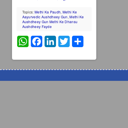
Topics:
Methi Ka Paudh
,
Methi Ke
Aayurvedic Aushdheey Gun
,
Methi Ke
Aushdheey Gun Methi Ke Dhansu
Aushdheey Fayde
WhatsApp
Facebook
LinkedIn
Twitter
Share