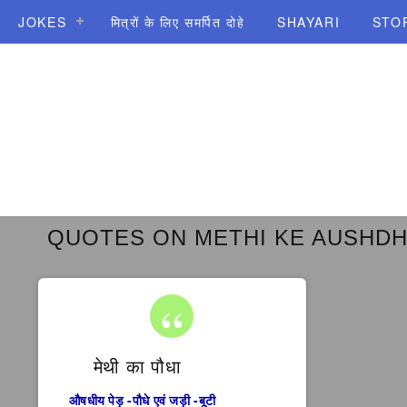
JOKES
मित्रों के लिए समर्पित दोहे
SHAYARI
STO
QUOTES ON METHI KE AUSHDH
मेथी का पौधा
औषधीय पेड़ -पौधे एवं जड़ी -बूटी