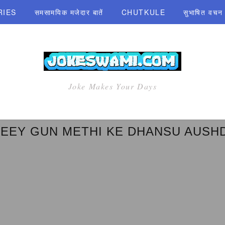
RIES
समसामयिक मजेदार बातें
CHUTKULE
सुभाषित वचन एव
Joke Makes Your Days
EEY GUN METHI KE DHANSU AUSH