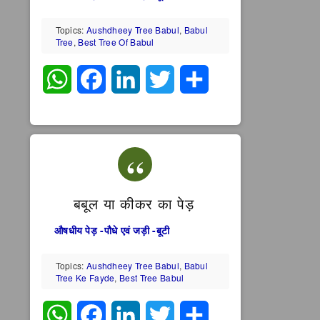
Topics:
Aushdheey Tree Babul
,
Babul
Tree
,
Best Tree Of Babul
WhatsApp
Facebook
LinkedIn
Twitter
Share
बबूल या कीकर का पेड़
औषधीय पेड़ -पौधे एवं जड़ी -बूटी
Topics:
Aushdheey Tree Babul
,
Babul
Tree Ke Fayde
,
Best Tree Babul
WhatsApp
Facebook
LinkedIn
Twitter
Share