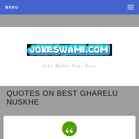
MENU
Joke Makes Your Days
QUOTES ON BEST GHARELU
NUSKHE