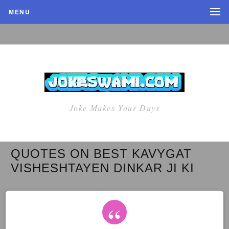
MENU
Joke Makes Your Days
QUOTES ON BEST KAVYGAT
VISHESHTAYEN DINKAR JI KI