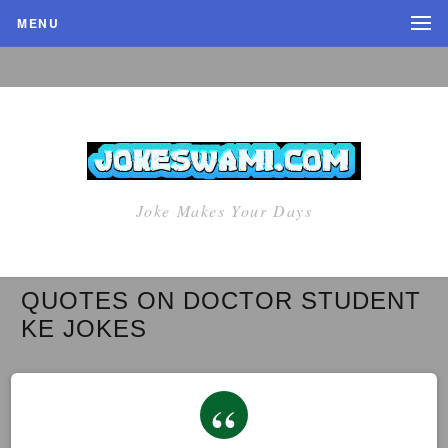
MENU
Joke Makes Your Days
QUOTES ON DOCTOR STUDENT
KE JOKES