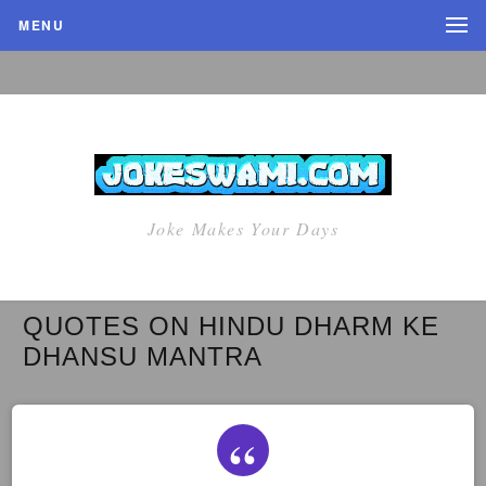
MENU
Joke Makes Your Days
QUOTES ON HINDU DHARM KE
DHANSU MANTRA