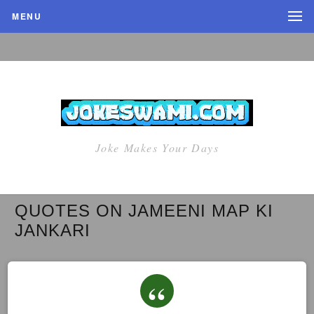
MENU
Joke Makes Your Days
QUOTES ON JAMEENI MAP KI
JANKARI