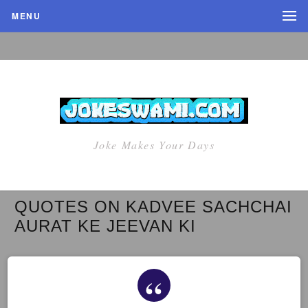
MENU
Joke Makes Your Days
QUOTES ON KADVEE SACHCHAI
AURAT KE JEEVAN KI