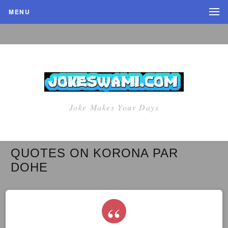
MENU
Joke Makes Your Days
QUOTES ON KORONA PAR
DOHE