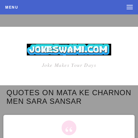
MENU
Joke Makes Your Days
QUOTES ON MATA KE CHARNON
MEN SARA SANSAR