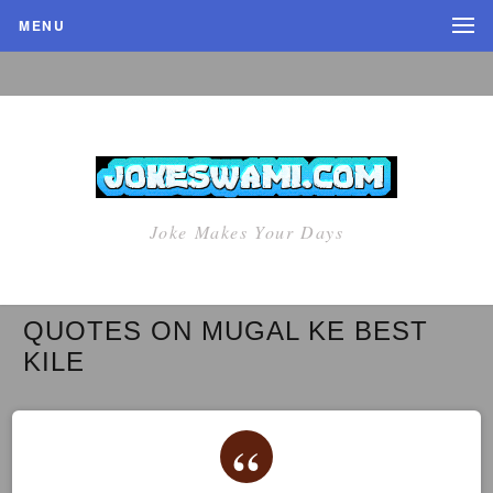
MENU
Joke Makes Your Days
QUOTES ON MUGAL KE BEST
KILE