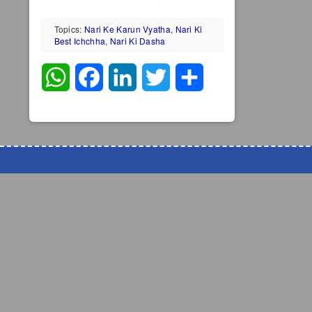
Topics:
Nari Ke Karun Vyatha
,
Nari Ki
Best Ichchha
,
Nari Ki Dasha
WhatsApp
Facebook
LinkedIn
Twitter
Share