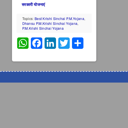
सरकारी योजनाएं
Topics:
Best Krishi Sinchai P.M.yojana
,
Dhansu P.M.krishi Sinchai Yojana
,
P.M.krishi Sinchai Yojana
WhatsApp
Facebook
LinkedIn
Twitter
Share