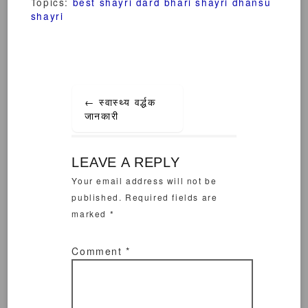
Topics:
best shayri
dard bhari shayri
dhansu
shayri
Post
←
स्वास्थ्य वर्द्धक
navigation
जानकारी
LEAVE A REPLY
Your email address will not be
published.
Required fields are
marked
*
Comment
*