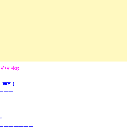
 योग्य मंत्र
तः काल )
———
ः
“
———————