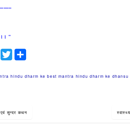
——–
ति।। “
ook
LinkedIn
Twitter
Share
ntra
hindu dharm ke best mantra
hindu dharm ke dhansu
ं एवं सुन्दर कथन
स्वास्थ
ion