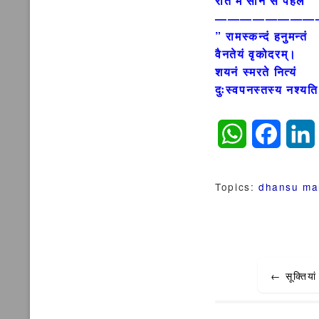
रात में सोने से पहले
————————
” रामस्कन्दं हनुमन्तं
वैनतेयं वृकोदरम्।
शयनं स्मरते नित्यं
दुःस्वपनस्तस्य नश्य
WhatsApp
Faceb
Topics:
dhansu ma
Post
←
सूक्तिया
navigat