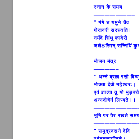
स्नान के समय
———————–
” गंगे च यमुने चैव
गोदावरी सरस्वति।
नर्मदे सिंधु कावेरी
जलेSस्मिन् सन्निधिं क
————————
भोजन मंत्र
————–
” अन्नं ब्रह्म रसो विष्ण
भोक्ता देवो महेश्वरः।
एवं ज्ञात्वा तु यो भुङ्क्
अन्नदोषैर्न लिप्यते।।
————————
भूमि पर पैर रखते स
————————
” समुद्रवसने देवि
पर्वतस्नमण्डिते।